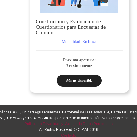
Construcción y Evaluación de
Cuestionarios para Encuestas de
Opinión
Modalidad:
En línea
Proxima apertura:
Proximamente
Aún no disponible
áticas, A.C., Unidad Aguascalientes. Bartolomé de las Casas 314, Barrio La Estac
061, 918 5048 y 918 3779 /
Responsable de la información ivan.coss@cimat.mx
Política de Privacidad y Manejo de Datos Personales
All Rights Reserved. © CIMAT 2016
Contacto