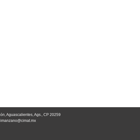
ión, Aguascalientes, Ags., CP 20259
, imanzano@cimat.mx