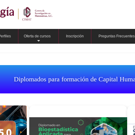
Perfiles
Oferta de cursos
Inscripción
Preguntas Frecuentes
+
Diplomados para formación de Capital Hum